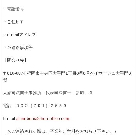
・電話番号
・ご住所〒
・e-mailアドレス
・※連絡事項等
【問合せ先】
〒810-0074 福岡市中央区大手門1丁目8番8号ベイサージュ大手門3
階
大濠司法書士事務所 代表司法書士 新堀 徹
電話 ０９２（７９１）２６５９
E-mail
shinnbori@ohori-office.com
（※ご連絡される際は、卒業年、学科をお知らせ下さい。）