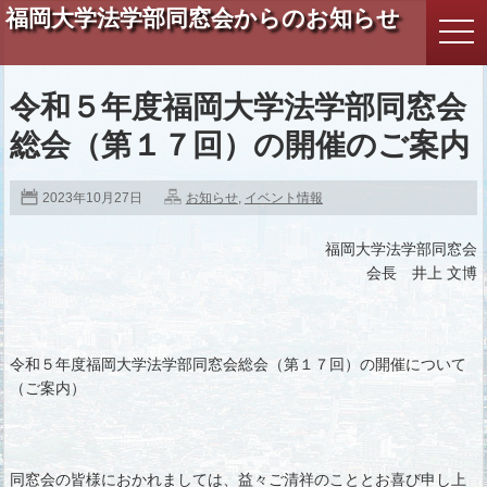
福岡大学法学部同窓会からのお知らせ
togg
navi
令和５年度福岡大学法学部同窓会
総会（第１７回）の開催のご案内
2023年10月27日
お知らせ
,
イベント情報
福岡大学法学部同窓会
会長 井上 文博
令和５年度福岡大学法学部同窓会総会（第１７回）の開催について
（ご案内）
同窓会の皆様におかれましては、益々ご清祥のこととお喜び申し上