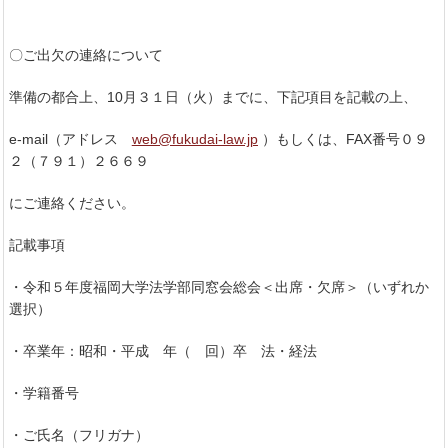
〇ご出欠の連絡について
準備の都合上、10月３１日（火）までに、下記項目を記載の上、
e-mail（アドレス
web@fukudai-law.jp
）もしくは、FAX番号０９
２（７９１）２６６９
にご連絡ください。
記載事項
・令和５年度福岡大学法学部同窓会総会＜出席・欠席＞（いずれか
選択）
・卒業年：昭和・平成 年（ 回）卒 法・経法
・学籍番号
・ご氏名（フリガナ）