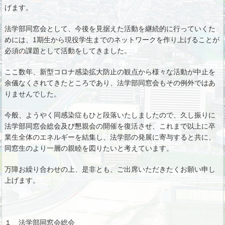
げます。
法学部同窓会として、今後を見据えた活動を継続的に行っていくた
めには、1期生から現役学生までのネットワークを作り上げることが
必須の課題として活動をしてきました。
ここ数年、新型コロナ感染拡大防止の観点から様々な活動が中止を
余儀なくされてきたところであり、法学部同窓会もその例外ではあ
りませんでした。
今般、ようやく同感染症もひと段落いたしましたので、久し振りに
法学部同窓会総会及び懇親会の開催を復活させ、これまで以上に卒
業生全体のエネルギーを結集し、法学部の発展に寄与すると共に、
同窓生のより一層の親睦を図りたいと考えています。
万障お繰り合わせの上、是非とも、ご出席いただきたくお願い申し
上げます。
１ 法学部同窓会総会