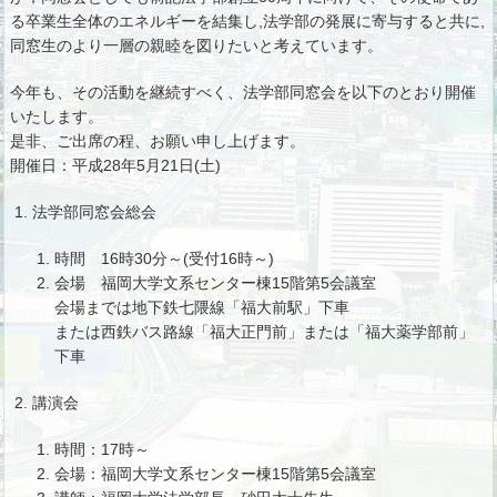
る卒業生全体のエネルギーを結集し,法学部の発展に寄与すると共に,
同窓生のより一層の親睦を図りたいと考えています。
今年も、その活動を継続すべく、法学部同窓会を以下のとおり開催
いたします。
是非、ご出席の程、お願い申し上げます。
開催日：平成28年5月21日(土)
法学部同窓会総会
時間 16時30分～(受付16時～)
会場 福岡大学文系センター棟15階第5会議室
会場までは地下鉄七隈線「福大前駅」下車
または西鉄バス路線「福大正門前」または「福大薬学部前」
下車
講演会
時間：17時～
会場：福岡大学文系センター棟15階第5会議室