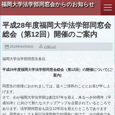
福岡大学法学部同窓会からのお知らせ
togg
navi
平成28年度福岡大学法学部同窓会
総会（第12回）開催のご案内
2016年04月04日
お知らせ
福岡大学法学部同窓生各位
平成28年度福岡大学法学部同窓会総会（第12回）の開催について(ご
案内)
同窓生の皆様におかれましては、益々ご清祥のこととお喜び申し上
げます。
さて、わが福岡大学法学部は創立57年を迎え，来るべき60周年（平
成31年）に向けて新たなステップアップを企図されているところで
あります。法学部同窓会も設立12年目を迎えたところであります
が，同窓会としても前記法学部創立60周年に向けて、その使命であ