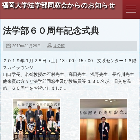
福岡大学法学部同窓会からのお知らせ
togg
navi
法学部６０周年記念式典
2019年11月29日
未分類
２０１９年９月２８日（土）13：00～15：00 文系センター１６階
スカイラウンジ
山口学長、名誉教授の石村先生、高田先生、浅野先生、長谷川先生
他来賓の方々と法学部同窓生及び教職員等 １３５名が、旧交を温
め、６０周年をお祝いしました。