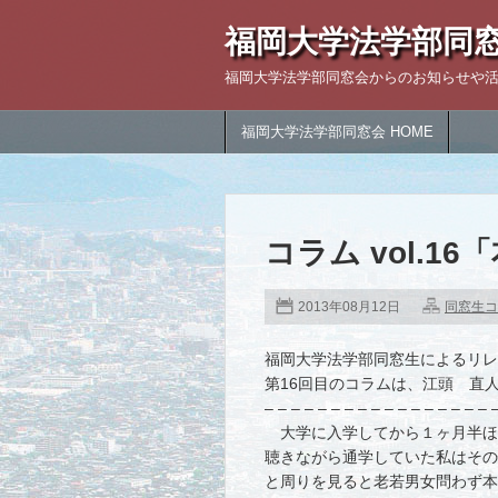
福岡大学法学部同
福岡大学法学部同窓会からのお知らせや
福岡大学法学部同窓会 HOME
コラム vol.1
2013年08月12日
同窓生コ
福岡大学法学部同窓生によるリレ
第16回目のコラムは、江頭 直
– – – – – – – – – – – – – – – – – 
大学に入学してから１ヶ月半ほ
聴きながら通学していた私はその
と周りを見ると老若男女問わず本