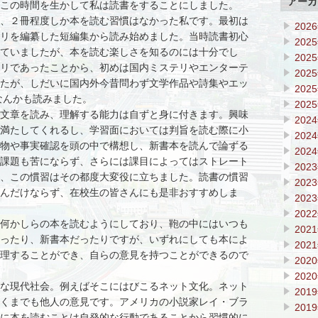
アーカ
この時間を生かして私は読書をすることにしました。
、２冊程度しか本を読む習慣はなかった私です。最初は
202
リを編纂した短編集から読み始めました。当時読書初心
202
ていましたが、本を読む楽しさを知るのには十分でし
202
リであったことから、初めは国内ミステリやエンターテ
202
たが、しだいに国内外今昔問わず文学作品や詩集やエッ
202
なんかも読みました。
202
文章を読み、理解する能力は自ずと身に付きます。興味
202
満たしてくれるし、学習面においては判旨を読む際に小
202
物や事実確認を頭の中で構想し、新書本を読んで論ずる
202
課題も苦にならず、さらには課目によってはストレート
202
、この慣習はその都度大変役に立ちました。読書の慣習
202
んだけならず、在校生の皆さんにも是非おすすめしま
202
202
何かしらの本を読むようにしており、鞄の中にはいつも
202
ったり、新書本だったりですが、いずれにしても本によ
202
理することができ、自らの意見を持つことができるので
202
202
な現代社会。例えばそこにはびこるネット文化。ネット
201
くまでも他人の意見です。アメリカの小説家レイ・ブラ
201
に本を読むことは自発的な行動であることから習慣的に