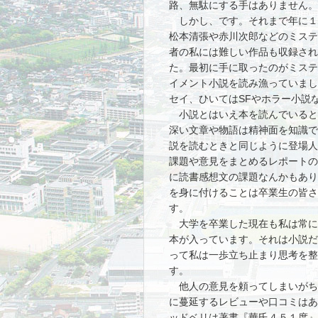
路、無駄にする手はありません。
しかし、です。それまで年に１
松本清張や赤川次郎などのミステ
者の私には難しい作品も収録され
た。最初に手に取ったのがミステ
イメント小説を読み漁っていまし
セイ、ひいてはSFやホラー小説
小説とはいえ本を読んでいると
深い文章や物語は精神面を知識で
説を読むときと同じように登場人
課題や意見をまとめるレポートの
に読書感想文の課題なんかもあり
を身に付けることは卒業生の皆さ
す。
大学を卒業した現在も私は常に
本が入っています。それは小説だ
って私は一歩立ち止まり思考を整
す。
他人の意見を頼ってしまいがち
に蔓延するレビューや口コミはあ
ッドベリは著書『華氏４５１度』