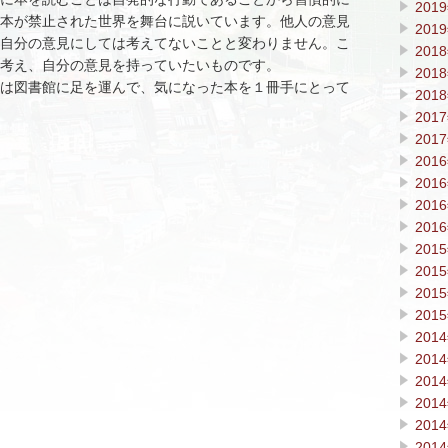
201
本が禁止された世界を舞台に説いています。他人の意見
201
自分の意見にしては考えてないことと変わりません。こ
201
考え、自分の意見を持っていたいものです。
201
は図書館に足を運んで、気になった本を１冊手にとって
201
201
201
201
201
201
201
201
201
201
201
201
201
201
201
201
201