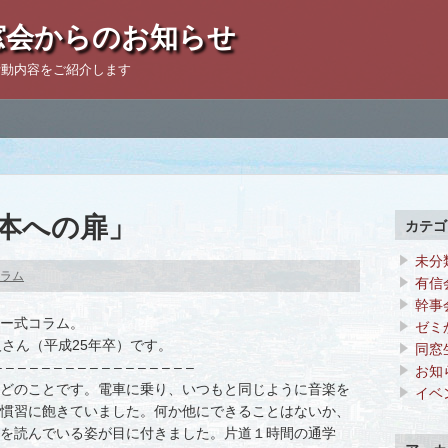
窓会からのお知らせ
活動内容をご紹介します
6「本への扉」
カテゴ
未分
ラム
有信
幹事
ー式コラム。
ゼミ
人さん（平成25年卒）です。
同窓
– – – – – – – – – – – – – – – – –
お知
どのことです。電車に乗り、いつもと同じように音楽を
イベ
慣習に飽きていました。何か他にできることはないか、
を読んでいる姿が目に付きました。片道１時間の通学