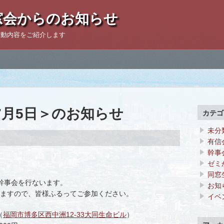
窓会からのお知らせ
活動内容をご紹介します
7月5日＞のお知らせ
カテゴ
未分
有信
幹事
ゼミ
同窓
、幹事会を行ないます。
お知
ますので、皆様ふるってご参加ください。
イベ
（
福岡市博多区西中洲12-33大同生命ビル
）