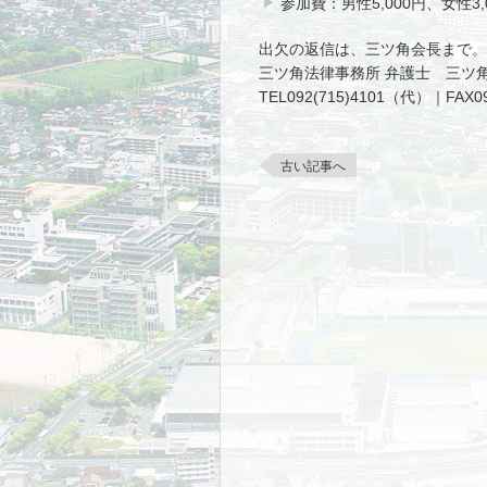
参加費：男性5,000円、女性3,
出欠の返信は、三ツ角会長まで。
三ツ角法律事務所 弁護士 三ツ角
TEL092(715)4101（代）｜FAX09
古い記事へ