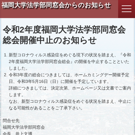
福岡大学法学部同窓会からのお知らせ
togg
navi
令和2年度福岡大学法学部同窓会
総会開催中止のお知らせ
新型コロナウィルス感染症をめぐる現下の状況を踏まえ、『令和
2年度福岡大学法学部同窓会総会』の開催を中止することといた
しました。
令和3年度の総会につきましては、ホームカミングデー開催予定
日、令和3年5月16日（日）に開催を予定しています。
詳細につきましては、決定次第、ホームページ又は文書でご案内
します。
なお、新型コロナウィルス感染症をめぐる状況を踏まえ、中止に
なる可能性があることをご了承下さい。
問合せ先
福岡大学法学部同窓会
会長 井上文博