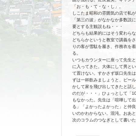
「お・も・て・な・し」。
しこたま昭和の雰囲気の店で私が
「第三の波」がなかなか多数説に
要とする主観説もね・・・
どちらも結果的にはそう変わらな
どちらかというと教室で講義をさ
りの客が雪駄を履き、作務衣を着
る。
いつもカウンターに座って先生と
に入ってきた。大体にして男とい
て置けない。すかさず坂口先生は
ずは一杯飲みましょうと、ビール
かして家を飛び出してきたと話し
のだが・・・」ひょっとして「1
もなかった。先生は「喧嘩して出
る」「よかったよかった」と仲良
いのかわからない。混沌。おあと
次のコラムのつなぎとして書いた