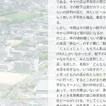
である。今その店は早良区の荒江
くれる。その餃子は皮がカリッと
らいの評判の店だ。冷たいビール
らく炊いた手羽先も逸品。最近そ
る。
しかし、今回はその鉄なべ餃子の
今から25年ほど前の話になるが
のこと。年の頃60歳くらいの髪
の名店「鉄なべ」のすぐ横に「餃
「じぇじぇじぇ！」もちろん私は
の3人しかいなかったが、餃子の
ゃなかろかと、みんな反対した。
店」を出した。名前が「どんなも
せ店を出すなら、いつ出すの？」
と言ったものの店が出たら出たで
べに行った。するとこれがまた絶
手打ちラーメン。世の中何が正し
あって、その大将はいないが、美
ときどき名誉教授の坂口裕英先生
生ビールがいける。そしてくじら
曲が流れる。佐良直美、キャンデ