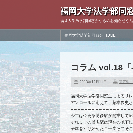
福岡大学法学部同
福岡大学法学部同窓会からのお知らせや
福岡大学法学部同窓会 HOME
コラム vol.1
2013年12月11日
同窓生コ
福岡大学法学部同窓生によるリレ
アンコールに応えて、藤本俊史さ
– – – – – – – – – – – – – – – – – 
今年は今ある博多駅が開業して5
それまでの博多駅は現在の地下鉄
子屋をやり始めた二十歳そこそこ