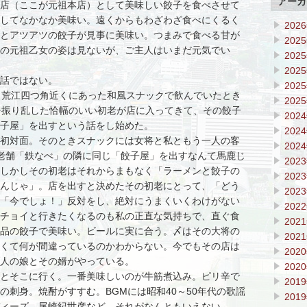
アーカ
店（ここが元祖本店）として美味しい餃子を食べさせて
してなかなか美味い。遠くからもわざわざ食べにくるく
202
とアツアツの餃子が見事に美味い。つまみで食べる甘が
202
の元祖乙女の姿は見ないが、ご主人はいまだ元気でい
202
202
話ではない。
202
、荒江四つ角近くにあった和風スナックで飲んでいたとき
202
を振り乱した恰幅のいい初老が店に入ってきて、その餃子
202
子屋」を出すという話をし始めた。
202
初対面。そのときスナックには女将と私ともう一人の客
202
老舗「鉄なべ」の隣に同じ「餃子屋」を出すなんて馬鹿じ
202
しかしその初老はそれからまもなく「ラーメンと餃子の
202
んじゃ」。店を出すと決めたその初老にとって、「どう
202
「今でしょ！」反対をし、絶対にうまくいくわけがない
202
チョイと行きたくなるのも私の正直な気持ちで、直ぐ食
202
品の餃子で美味い。ビールに実に合う。〆はその大将の
202
くて何が間違っているのかわからない。今でもその店は
202
人の娘とその婿がやっている。
202
とそこに行く。一番美味しいのが牛筋煮込み。ピリ辛で
201
の刺身。焼酎がすすむ。BGMには昭和40～50年代の歌謡
201
ィーズ、尾崎紀世彦など。それがなんともいえない