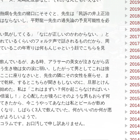
201
201
熱燗を先生の猪口にそそぐと、先生は「民訴の井上正治
201
はならないし、平野龍一先生の過失論の予見可能性を必
201
201
い気がしてくる」「なにが正しいのかわからない。」と
201
れているくらいのフォルテ声で話されるものだから、周
201
ているこの年寄りは何もんじゃという顔でこちらを見
201
201
飲んでいるが、ある時、アラサーの美女が泣きながら店
201
う生き物は女の涙に弱い。したがって男としてこれは捨
201
ここに座りなさいと、先生の隣にその女性を座らせ、ま
201
で乾杯。するとこちらが聞きもしないのに、旦那とけん
201
始めた。私は「これはまずい？何か起こらなければいい
201
0倍返し！」と心配したが後ろにそのような男もおらず何
201
てきたから、今こうやってあなたは私とビールが飲め
201
くなり、しばらく3人で飲んでいた。何がいいのか何が悪
201
がよろしいようで。
201
コラムです。お口汚しで申し訳ありません。
201
201
201