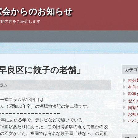
窓会からのお知らせ
活動内容をご紹介します
8「早良区に餃子の老舗」
カテゴ
未分
ラム
有信
幹事
ー式コラム第18回目は
ゼミ
ん（昭和52年卒）の酒場放浪記の第二弾です。
同窓
– – – – – – – – – – – – – – – – –
お知
0年にあたる年で、テレビなどで騒いでいる。
イベ
祇園駅あたりにあった。この旧博多駅の近くで屋台の餃
の乙女がいた。福岡では有名な餃子屋「鉄なべ」の元祖